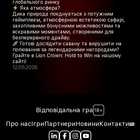
глобального ринку
Яка атмосфера?
Дика природа поєднується з потужним
геймплеєм, атмосферною естетикою сафарі,
захопливими бонусними можливостями та
яскравими моментами, створеними для
безперервного драйву.
Готові дослідити савану та вирушити на
полювання за легендарними нагородами?
Грайте в Lion Crown: Hold to Win на нашому
сайті!
12.05.2026
Відповідальна гра
Про нас
Ігри
Партнери
Новини
Контакти