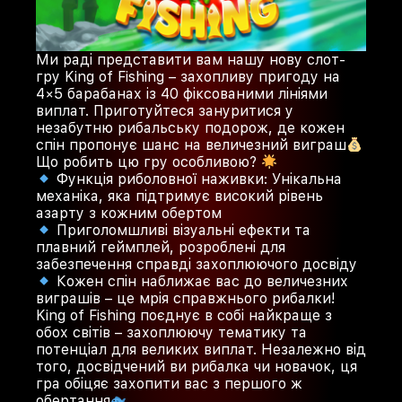
Ми раді представити вам нашу нову слот-
гру King of Fishing – захопливу пригоду на
4×5 барабанах із 40 фіксованими лініями
виплат. Приготуйтеся зануритися у
незабутню рибальську подорож, де кожен
спін пропонує шанс на величезний виграш
Що робить цю гру особливою?
Функція риболовної наживки: Унікальна
механіка, яка підтримує високий рівень
азарту з кожним обертом
Приголомшливі візуальні ефекти та
плавний геймплей, розроблені для
забезпечення справді захоплюючого досвіду
Кожен спін наближає вас до величезних
виграшів – це мрія справжнього рибалки!
King of Fishing поєднує в собі найкраще з
обох світів – захоплюючу тематику та
потенціал для великих виплат. Незалежно від
того, досвідчений ви рибалка чи новачок, ця
гра обіцяє захопити вас з першого ж
обертання