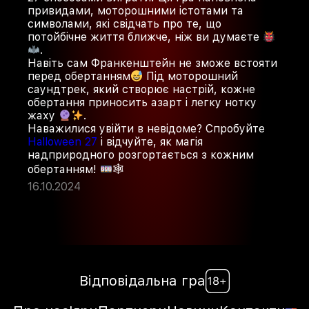
привидами, моторошними істотами та
символами, які свідчать про те, що
потойбічне життя ближче, ніж ви думаєте
.
Навіть сам Франкенштейн не зможе встояти
перед обертанням
Під моторошний
саундтрек, який створює настрій, кожне
обертання приносить азарт і легку нотку
жаху
.
Наважилися увійти в невідоме? Спробуйте
Halloween 27
і відчуйте, як магія
надприродного розгортається з кожним
обертанням!
🕸
16.10.2024
Відповідальна гра